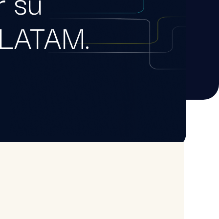
r su
 LATAM.