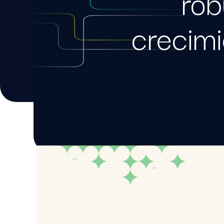
rob
crecim