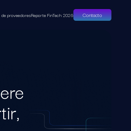
Contacto
l de proveedores
Reporte FinTech 2026
iere
ir,