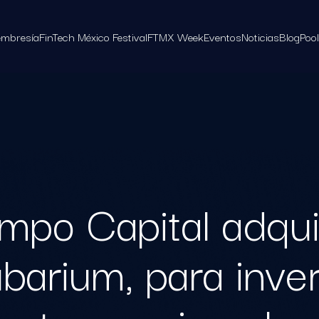
mbresía
FinTech México Festival
FTMX Week
Eventos
Noticias
Blog
Poo
mpo Capital adqu
barium, para invert