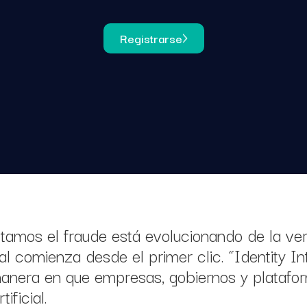
Registrarse
amos el fraude está evolucionando de la verif
tal comienza desde el primer clic. “Identity In
manera en que empresas, gobiernos y platafor
ificial.