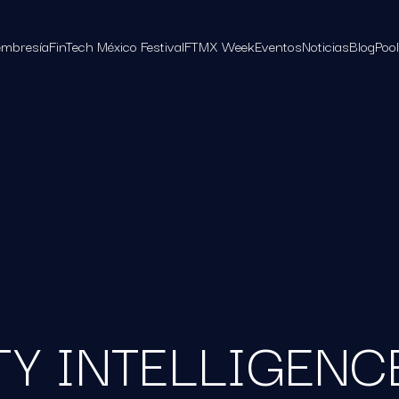
mbresía
FinTech México Festival
FTMX Week
Eventos
Noticias
Blog
Poo
Y INTELLIGENCE 