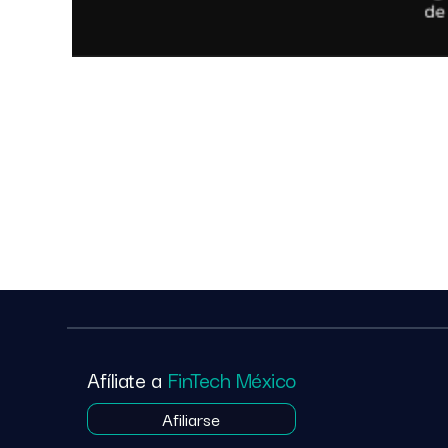
Afíliate a
FinTech México
Afiliarse