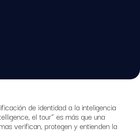
icación de identidad a la inteligencia
telligence, el tour” es más que una
mas verifican, protegen y entienden la