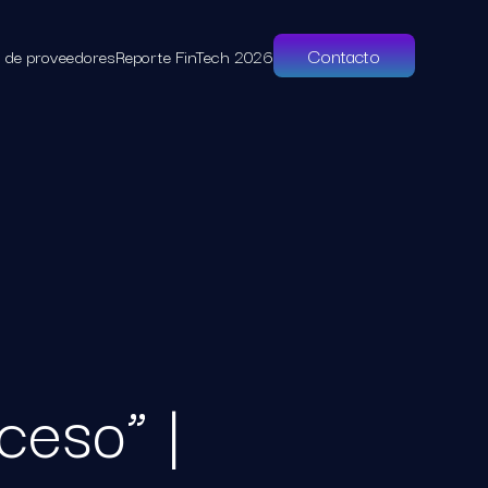
Contacto
l de proveedores
Reporte FinTech 2026
ceso” |