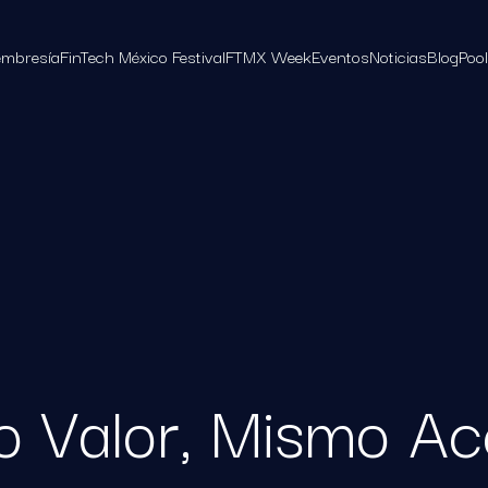
mbresía
FinTech México Festival
FTMX Week
Eventos
Noticias
Blog
Poo
 Valor, Mismo Ac