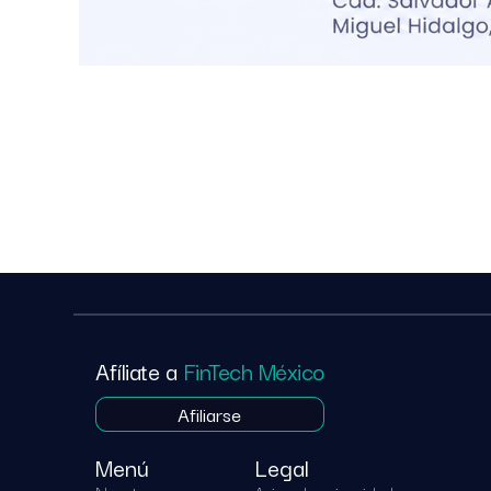
Afíliate a
FinTech México
Afiliarse
Menú
Legal