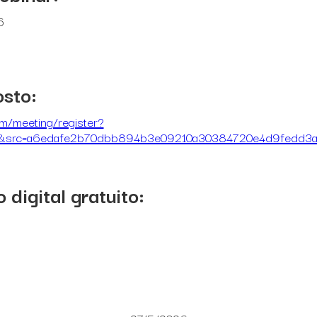
6
osto:
om/meeting/register?
2&src=a6edafe2b70dbb894b3e09210a30384720e4d9fedd3a
 digital gratuito: