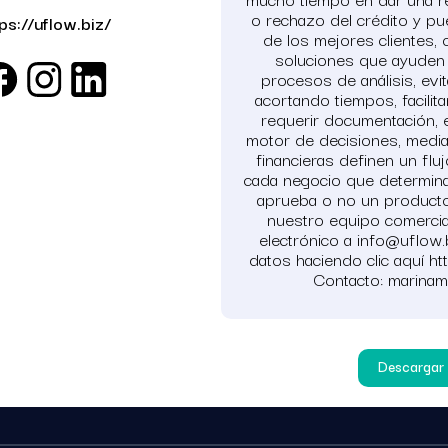
o rechazo del crédito y pue
tps://uflow.biz/
de los mejores clientes,
soluciones que ayuden 
procesos de análisis, evi
acortando tiempos, facili
requerir documentación, et
motor de decisiones, median
financieras definen un flu
cada negocio que determina
aprueba o no un producto 
nuestro equipo comercia
electrónico a info@uflow
datos haciendo clic aquí ht
Contacto: marina
Descargar 