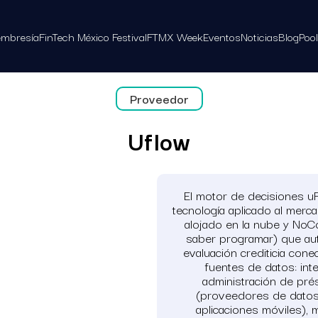
mbresía
FinTech México Festival
FTMX Week
Eventos
Noticias
Blog
Poo
Proveedor
Uflow
El motor de decisiones u
tecnología aplicado al merc
alojado en la nube y NoC
saber programar) que au
evaluación crediticia con
fuentes de datos: int
administración de pré
(proveedores de datos
aplicaciones móviles), 