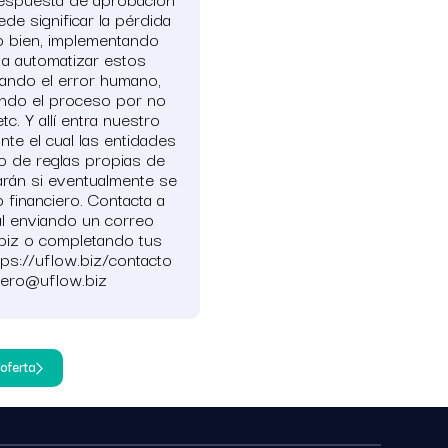
de significar la pérdida
 o bien, implementando
a automatizar estos
tando el error humano,
tando el proceso por no
c. Y allí entra nuestro
te el cual las entidades
jo de reglas propias de
rán si eventualmente se
financiero. Contacta a
l enviando un correo
.biz o completando tus
tps://uflow.biz/contacto
mero@uflow.biz
oferta