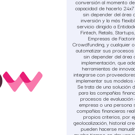
conversión al momento de 
capacidad de hacerlo 24x7 
sin depender del área d
inversión y la más flexi
servicio dirigido a Entida
Fintech, Retails, Startup
Empresas de Factorin
Crowdfunding, y cualquier o
automatizar sus procesos d
sin depender del área 
implementación, que a
herramientas de innovac
integrarse con proveedores
implementar sus modelos de 
Se trata de una solución 
para las compañías finan
procesos de evaluación c
empresa o una persona sol
compañías financieras real
propios criterios, por e
geolocalización, historial cred
pueden hacerse manualm
mucho tiempo en dar una r