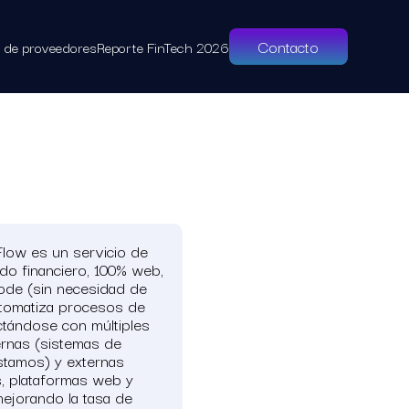
Contacto
l de proveedores
Reporte FinTech 2026
Flow es un servicio de
ado financiero, 100% web,
ode (sin necesidad de
tomatiza procesos de
ectándose con múltiples
ernas (sistemas de
stamos) y externas
, plataformas web y
mejorando la tasa de