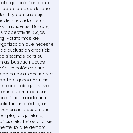
otorgar créditos con la
todos los días del año,
e IT, y con una baja
ble del mercado. Es un
des Financieras, Bancos,
s, Cooperativas, Cajas,
g, Plataformas de
rganización que necesite
e evaluación crediticia
de sistemas para su
demás busque nuevas
ión tecnológica para
 de datos alternativos e
Inteligencia Artificial.
de tecnología que sirve
cieras automaticen sus
rediticia: cuando una
icitan un crédito, las
izan análisis según sus
jemplo, rango etario,
iticio, etc. Estos análisis
ente, lo que demora
espuesta de aprobación